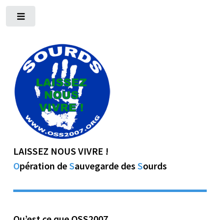
Toggle
LAISSEZ NOUS VIVRE !
O
pération de
S
auvegarde des
S
ourds
Qu’est ce que OSS2007